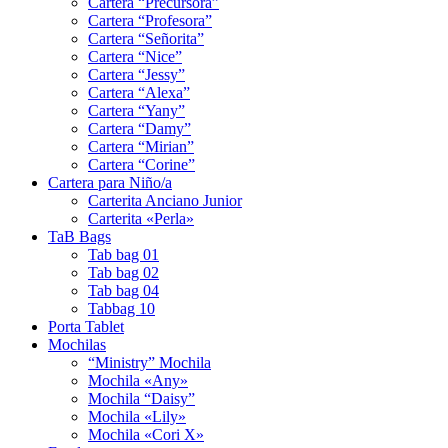
Cartera “Precursora”
Cartera “Profesora”
Cartera “Señorita”
Cartera “Nice”
Cartera “Jessy”
Cartera “Alexa”
Cartera “Yany”
Cartera “Damy”
Cartera “Mirian”
Cartera “Corine”
Cartera para Niño/a
Carterita Anciano Junior
Carterita «Perla»
TaB Bags
Tab bag 01
Tab bag 02
Tab bag 04
Tabbag 10
Porta Tablet
Mochilas
“Ministry” Mochila
Mochila «Any»
Mochila “Daisy”
Mochila «Lily»
Mochila «Cori X»