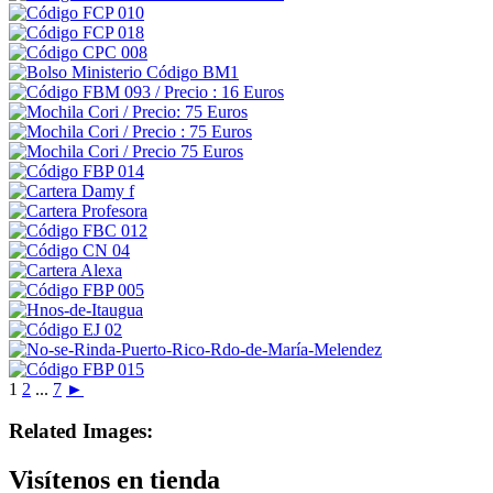
1
2
...
7
►
Related Images:
Visítenos en tienda